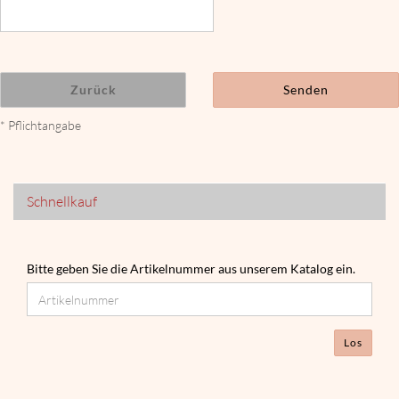
Zurück
Senden
* Pflichtangabe
Schnellkauf
BITTE
Bitte geben Sie die Artikelnummer aus unserem Katalog ein.
GEBEN
SIE
DIE
ARTIKELNUMMER
Los
AUS
UNSEREM
KATALOG