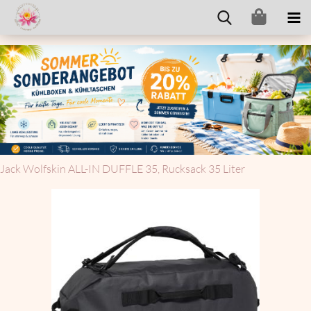
Jack Wolfs­kin ALL-​IN DUF­F­LE 35, Ruck­sack 35 Liter