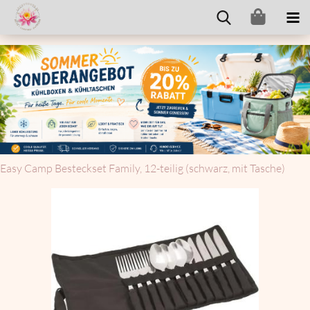
Easy Camp Be­steck­set Fa­mi­ly, 12-​teilig (schwarz, mit Ta­sche)