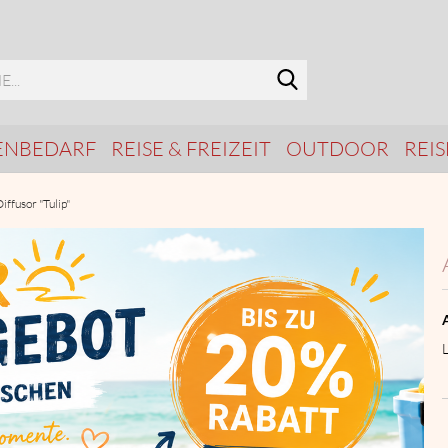
Suche...
ENBEDARF
REISE & FREIZEIT
OUTDOOR
REI
ffusor "Tulip"
A
L