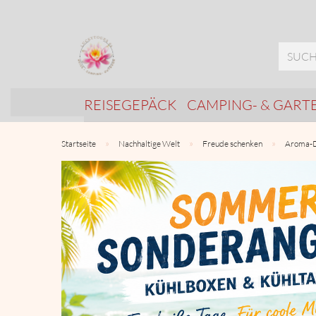
REISEGEPÄCK
CAMPING- & GART
»
»
»
Startseite
Nachhaltige Welt
Freude schenken
Aroma-Di