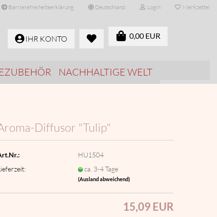
Barrierefreiheitserklärung
Deutschland
Login
Merkzettel
0,00 EUR
IHR KONTO
SEZUBEHÖR
NACHHALTIGE WELT
Aroma-​Diffusor "Tulip"
rt.Nr.:
HU1504
ieferzeit:
ca. 3-4 Tage
(Ausland abweichend)
15,09 EUR