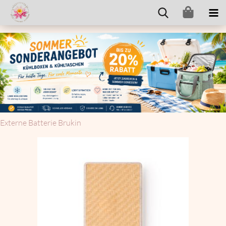
Ex­ter­ne Bat­te­rie Bru­kin